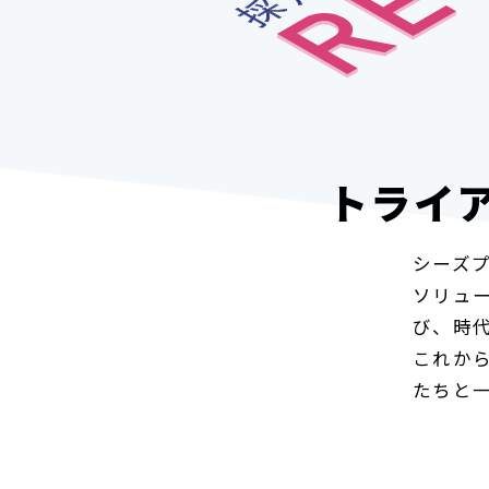
トライ
シーズ
ソリュ
び、時
これか
たちと