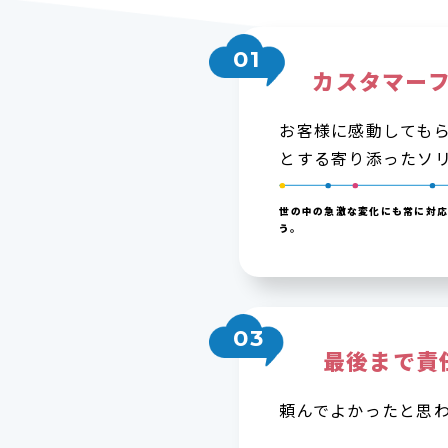
01
カスタマー
お客様に感動しても
とする寄り添ったソ
世の中の急激な変化にも常に対
う。
03
最後まで責
頼んでよかったと思