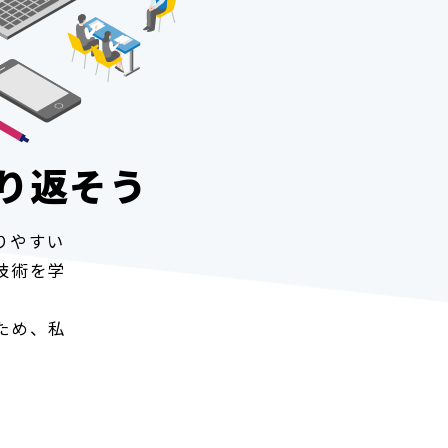
り返そう
りやすい
技術を学
ため、私