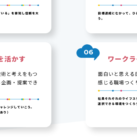
ている」を察知し信頼を大
目標達成にむかって、ひ
う。
06
を活かす
ワークラ
技術と考えをもつ
面白いと思える
ら企画・提案でき
感じる職場つく
社員それぞれのライフス
選択できる環境をつくろ
ャレンジしていこう。
援あり）