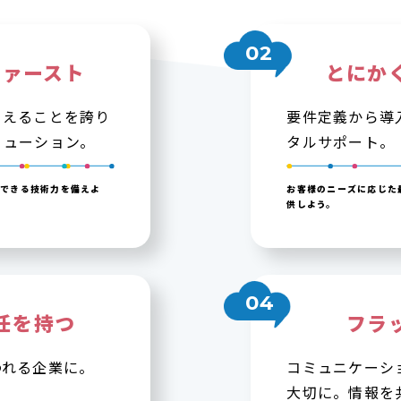
02
ファースト
とにか
らえることを誇り
要件定義から導
リューション。
タルサポート。
応できる技術力を備えよ
お客様のニーズに応じた
供しよう。
04
任を持つ
フラ
われる企業に。
コミュニケーシ
大切に。情報を