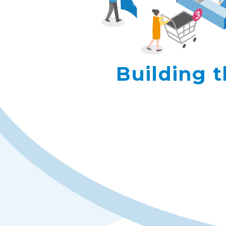
B
u
i
l
d
i
n
g
t
未来を一緒