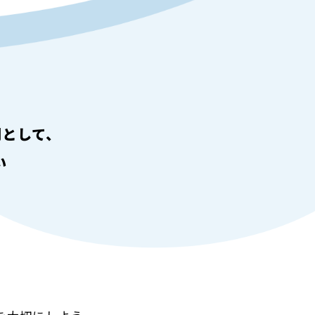
門として、
い
。