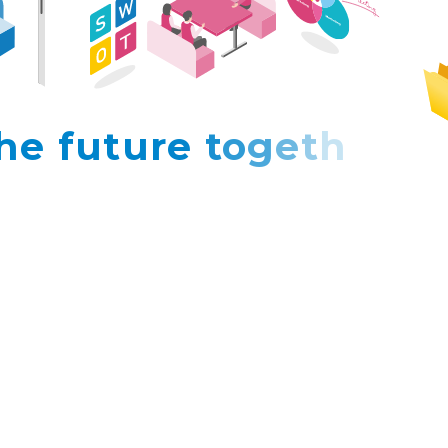
h
e
f
u
t
u
r
e
t
o
g
e
t
h
e
r
に築ける
ビジネスパートナー