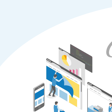
有
限
会
社
シ
ー
ズ
プ
ラ
ン
ニ
ン
グ